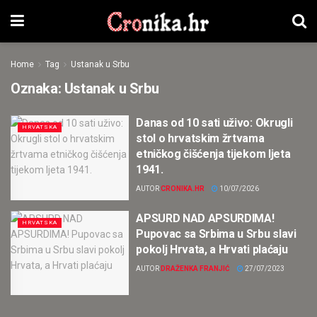
Home
Tag
Ustanak u Srbu
Oznaka:
Ustanak u Srbu
Danas od 10 sati uživo: Okrugli
HRVATSKA
stol o hrvatskim žrtvama
etničkog čišćenja tijekom ljeta
1941.
AUTOR
CRONIKA.HR
10/07/2026
APSURD NAD APSURDIMA!
HRVATSKA
Pupovac sa Srbima u Srbu slavi
pokolj Hrvata, a Hrvati plaćaju
AUTOR
DRAŽENKA FRANJIĆ
27/07/2023