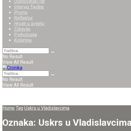
Domovinski rat
Intervju Tjedna
Promo
Reflektor
Hrvati u svijetu
Zdravlje
Psihologija
Kolumne
No Result
View All Result
No Result
View All Result
Home
Tag
Uskrs u Vladislavcima
Oznaka:
Uskrs u Vladislavcim