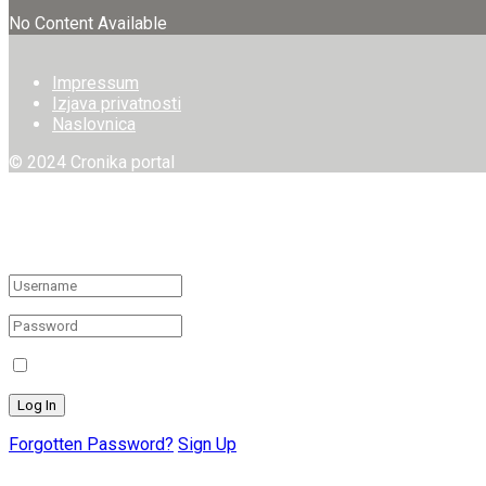
No Content Available
Impressum
Izjava privatnosti
Naslovnica
© 2024 Cronika portal
Welcome Back!
Login to your account below
Remember Me
Forgotten Password?
Sign Up