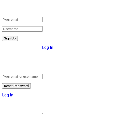
Create New Account!
Fill the forms below to register
All fields are required.
Log In
Retrieve your password
Please enter your username or email address to reset your pa
Log In
Add New Playlist