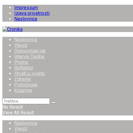
Impressum
Izjava privatnosti
Naslovnica
Naslovnica
Vijesti
Domovinski rat
Intervju Tjedna
Promo
Reflektor
Hrvati u svijetu
Zdravlje
Psihologija
Kolumne
No Result
View All Result
Naslovnica
Vijesti