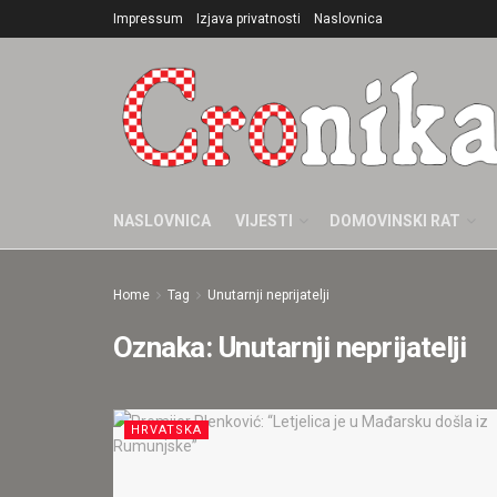
Impressum
Izjava privatnosti
Naslovnica
NASLOVNICA
VIJESTI
DOMOVINSKI RAT
Home
Tag
Unutarnji neprijatelji
Oznaka:
Unutarnji neprijatelji
HRVATSKA