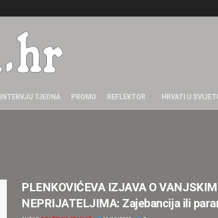
INTERVJU TJEDNA
PROMO
REFLEKTOR
HRVATI U SVIJET
PLENKOVIĆEVA IZJAVA O VANJSKIM
NEPRIJATELJIMA: Zajebancija ili para