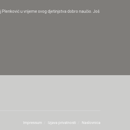
ej Plenković u vrijeme svog djetinjstva dobro naučio. Još
Impressum
Izjava privatnosti
Naslovnica