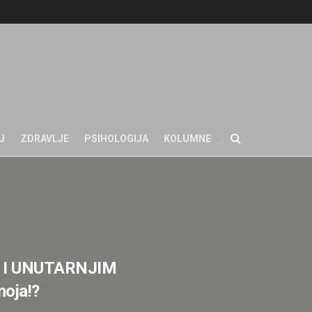
U
ZDRAVLJE
PSIHOLOGIJA
KOLUMNE
 I UNUTARNJIM
noja!?