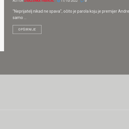
AUTOR
DRAŽENKA FRANJIĆ
11/10/2022
0
"Neprijatelj nikad ne spava", očito je parola koju je premijer Andr
samo ...
OPŠIRNIJE