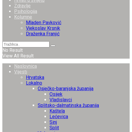
Hrvati u svijetu
Zdravlje
Psihologija
Kolumne
Mladen Pavković
Vjekoslav Krsnik
Draženka Franjić
No Result
View All Result
Naslovnica
Vijesti
Hrvatska
Lokalno
Osječko-baranjska županija
Osijek
Vladislavci
Splitsko-dalmatinska županija
Kaštela
Lećevica
Sinj
Split