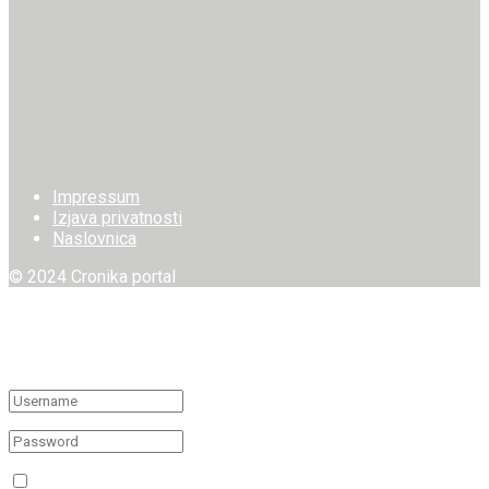
Impressum
Izjava privatnosti
Naslovnica
© 2024 Cronika portal
Welcome Back!
Login to your account below
Remember Me