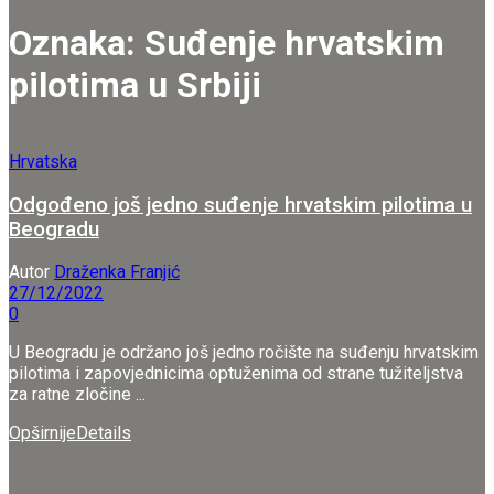
Oznaka:
Suđenje hrvatskim
pilotima u Srbiji
Hrvatska
Odgođeno još jedno suđenje hrvatskim pilotima u
Beogradu
Autor
Draženka Franjić
27/12/2022
0
U Beogradu je održano još jedno ročište na suđenju hrvatskim
pilotima i zapovjednicima optuženima od strane tužiteljstva
za ratne zločine ...
Opširnije
Details