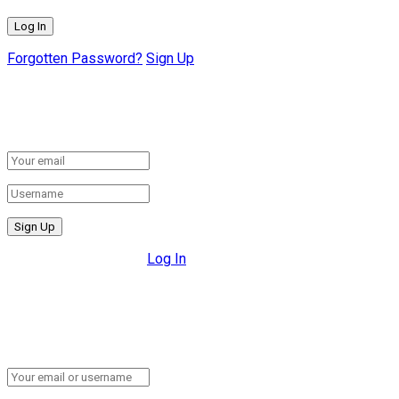
Forgotten Password?
Sign Up
Create New Account!
Fill the forms below to register
All fields are required.
Log In
Retrieve your password
Please enter your username or email address to reset your
password.