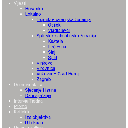
Vijesti
Hrvatska
Lokalno
Osječko-baranjska županija
Osijek
Vladislavci
Splitsko-dalmatinska županija
Kaštela
Lećevica
Sinj
Split
Vinkovci
Virovitica
Vukovar – Grad Heroj
Zagreb
Domovinski rat
Sjećanje i istina
Dani sjećanja
Intervju Tjedna
Promo
Reflektor
Iza objektiva
U fokusu