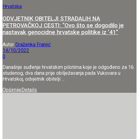
Hrvatska
ODVJETNIK OBITELJI STRADALIH NA
PETROVAČKOJ CESTI: “Ovo što se dogodilo je
nastavak genocidne hrvatske politike iz ’41”
Autor
Draženka Franjić
14/10/2022
0
Današnje suđenje hrvatskim pilotima koje je odgođeno za 16.
studenog, dva dana prije obilježavanja pada Vukovara u
Hrvatskoj, odvjetnik obitelji ...
Opširnije
Details