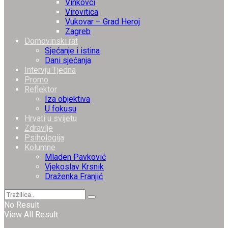
Vinkovci
Virovitica
Vukovar – Grad Heroj
Zagreb
Domovinski rat
Sjećanje i istina
Dani sjećanja
Intervju Tjedna
Promo
Reflektor
Iza objektiva
U fokusu
Hrvati u svijetu
Zdravlje
Psihologija
Kolumne
Mladen Pavković
Vjekoslav Krsnik
Draženka Franjić
No Result
View All Result