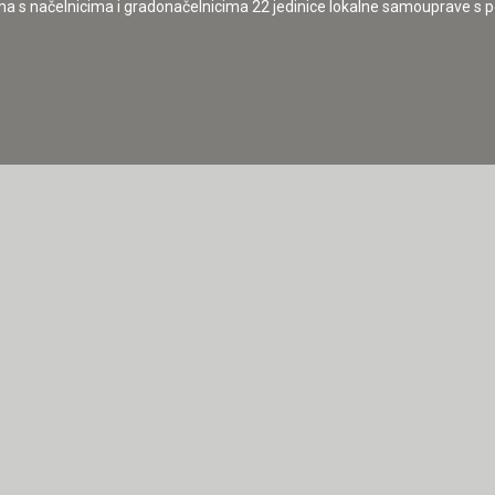
 s načelnicima i gradonačelnicima 22 jedinice lokalne samouprave s po