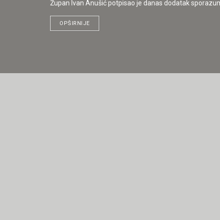
Župan Ivan Anušić potpisao je danas dodatak sporazuma
OPŠIRNIJE
DETAILS