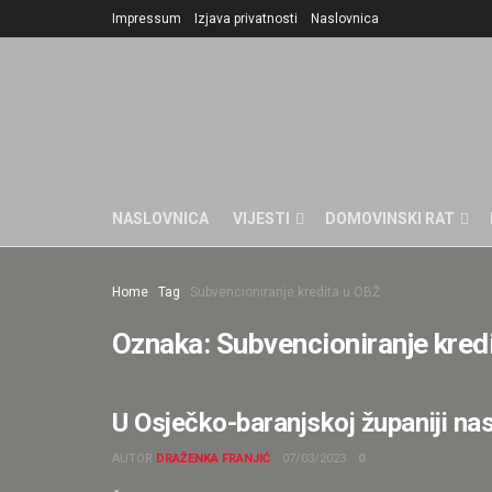
Impressum
Izjava privatnosti
Naslovnica
NASLOVNICA
VIJESTI
DOMOVINSKI RAT
Home
Tag
Subvencioniranje kredita u OBŽ
Oznaka:
Subvencioniranje kred
U Osječko-baranjskoj županiji na
ISTAKNUTO
AUTOR
DRAŽENKA FRANJIĆ
07/03/2023
0