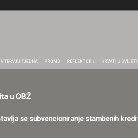
INTERVJU TJEDNA
PROMO
REFLEKTOR
HRVATI U SVIJET
ita u OBŽ
stavlja se subvencioniranje stambenih kred