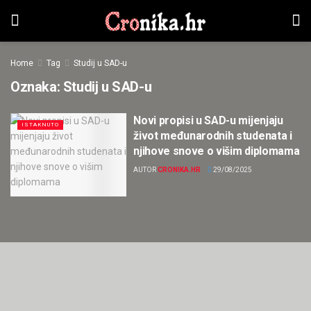
Home
Tag
Studij u SAD-u
Oznaka:
Studij u SAD-u
Novi propisi u SAD-u mijenjaju
ISTAKNUTO
život međunarodnih studenata i
njihove snove o višim diplomama
AUTOR
CRONIKA.HR
29/08/2025