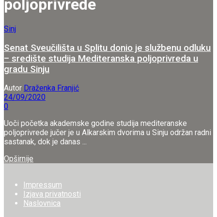
poljoprivrede
Sinj
Senat Sveučilišta u Splitu donio je službenu odluku
– središte studija Mediteranska poljoprivreda u
gradu Sinju
Autor
Draženka Franjić
24/09/2020
0
Uoči početka akademske godine studija mediteranske
poljoprivrede jučer je u Alkarskim dvorima u Sinju održan radni
sastanak, dok je danas ...
Details
Opširnije
Impressum
Izjava privatnosti
Naslovnica