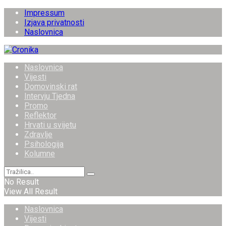
Impressum
Izjava privatnosti
Naslovnica
Naslovnica
Vijesti
Domovinski rat
Intervju Tjedna
Promo
Reflektor
Hrvati u svijetu
Zdravlje
Psihologija
Kolumne
No Result
View All Result
Naslovnica
Vijesti