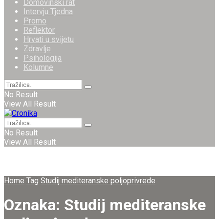
Domovinski rat
Intervju Tjedna
Promo
Reflektor
Hrvati u svijetu
Zdravlje
Psihologija
Kolumne
No Result
View All Result
No Result
View All Result
Home
Tag
Studij mediteranske poljoprivrede
Oznaka:
Studij mediteranske