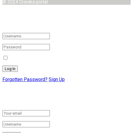
© 2024 Cronika portal
Welcome Back!
Login to your account below
Remember Me
Forgotten Password?
Sign Up
Create New Account!
Fill the forms below to register