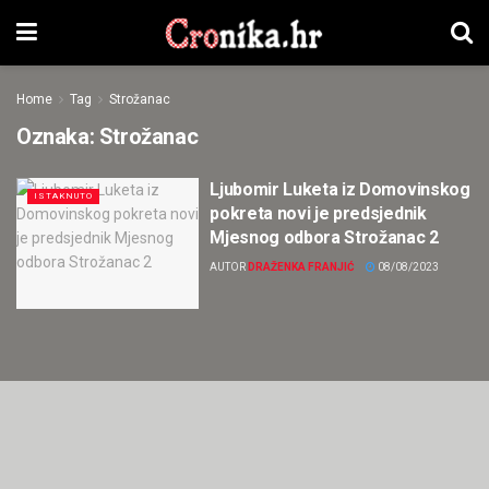
Home
Tag
Strožanac
Oznaka:
Strožanac
Ljubomir Luketa iz Domovinskog
ISTAKNUTO
pokreta novi je predsjednik
Mjesnog odbora Strožanac 2
AUTOR
DRAŽENKA FRANJIĆ
08/08/2023