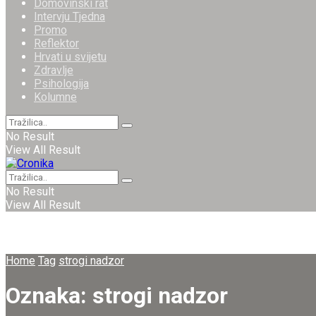
Domovinski rat
Intervju Tjedna
Promo
Reflektor
Hrvati u svijetu
Zdravlje
Psihologija
Kolumne
No Result
View All Result
No Result
View All Result
Home
Tag
strogi nadzor
Oznaka:
strogi nadzor