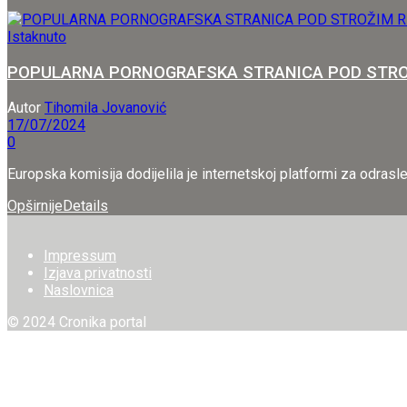
Istaknuto
POPULARNA PORNOGRAFSKA STRANICA POD STROŽIM RE
Autor
Tihomila Jovanović
17/07/2024
0
Europska komisija dodijelila je internetskoj platformi za odrasl
Opširnije
Details
Impressum
Izjava privatnosti
Naslovnica
© 2024 Cronika portal
Welcome Back!
Login to your account below