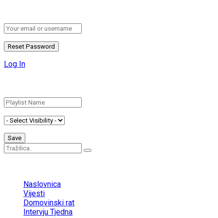
Please enter your username or email address to reset your pa
Log In
Add New Playlist
No Result
View All Result
Naslovnica
Vijesti
Domovinski rat
Intervju Tjedna