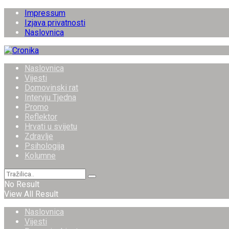
Impressum
Izjava privatnosti
Naslovnica
Naslovnica
Vijesti
Domovinski rat
Intervju Tjedna
Promo
Reflektor
Hrvati u svijetu
Zdravlje
Psihologija
Kolumne
No Result
View All Result
Naslovnica
Vijesti