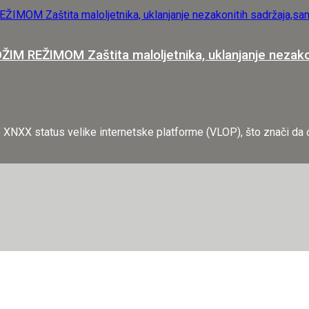
ŽIMOM Zaštita maloljetnika, uklanjanje nezakoni
e XNXX status velike internetske platforme (VLOP), što znači da će