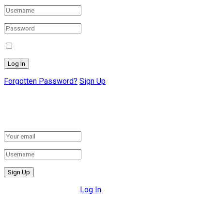
Remember Me
Forgotten Password?
Sign Up
Create New Account!
Fill the forms below to register
All fields are required.
Log In
Retrieve your password