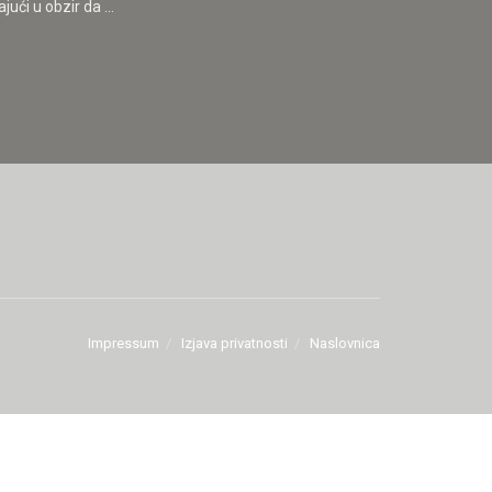
ući u obzir da ...
Impressum
Izjava privatnosti
Naslovnica