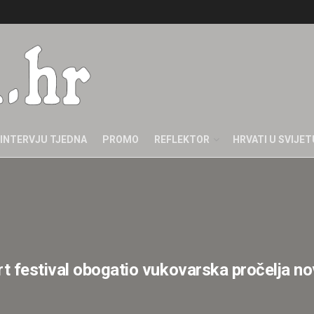
INTERVJU TJEDNA
PROMO
REFLEKTOR
HRVATI U SVIJET
festival obogatio vukovarska pročelja n