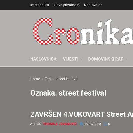
Impressum
Izjava privatnosti
Naslovnica
NASLOVNICA
VIJESTI
DOMOVINSKI RAT
Home
Tag
street festival
Oznaka:
street festival
ZAVRŠEN 4.VUKOVART Street Art 
HRVATSKA
AUTOR
TIHOMILA JOVANOVIĆ
06/09/2020
0