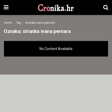
Home
Tag
stranka ivana pernara
Oznaka:
stranka ivana pernara
No Content Available