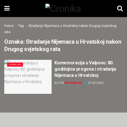
Home
Tag
Stradanje Nijemaca u Hrvatskoj nakon Drugog svjetskog
rata
Oznaka:
Stradanje Nijemaca u Hrvatskoj nakon
Drugog svjetskog rata
Komemoracija u Valpovu: 80.
LOKALNO
godišnjica progona i stradanja
Nijemaca u Hrvatskoj
AUTOR
CRONIKA.HR
07/07/2025