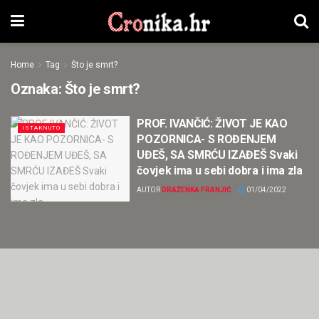
Home
Tag
Što je smrt?
Oznaka:
Što je smrt?
PROF. IVANČIĆ: ŽIVOT JE KAO
ISTAKNUTO
POZORNICA- S ROĐENJEM
UĐEŠ, SA SMRĆU IZAĐEŠ Svaki
čovjek ima u sebi dobra i ima zla
AUTOR
DRAŽENKA FRANJIĆ
01/04/2022