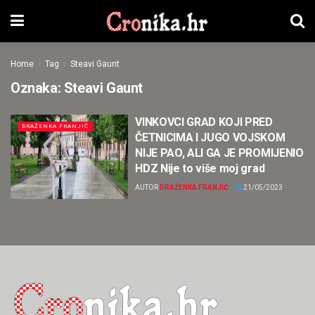
Home
Tag
Steavi Gaunt
Oznaka:
Steavi Gaunt
VINKOVCI GRAD KOJI PRED
DRAŽENKA FRANJIĆ
ČETNICIMA I JUGO VOJSKOM
NIJE PAO, ALI GA JE PROMIJENIO
HDZ Nije to više moj grad
AUTOR
DRAŽENKA FRANJIĆ
21/05/2023