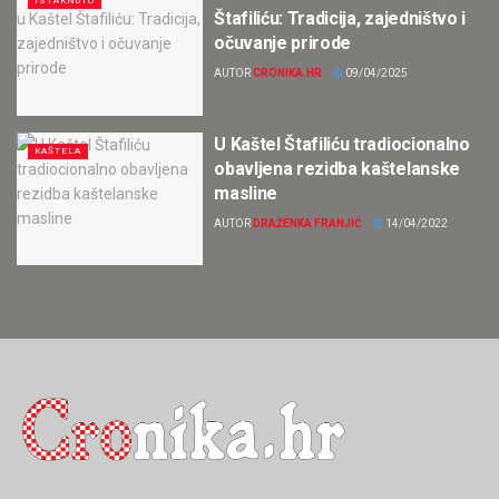
ISTAKNUTO
Štafiliću: Tradicija, zajedništvo i
očuvanje prirode
AUTOR
CRONIKA.HR
09/04/2025
U Kaštel Štafiliću tradiocionalno
KAŠTELA
obavljena rezidba kaštelanske
masline
AUTOR
DRAŽENKA FRANJIĆ
14/04/2022