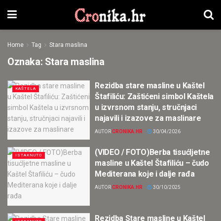
Home
Tag
Stara maslina
Oznaka:
Stara maslina
Rezidba stare masline u Kaštel
KAŠTELA
Štafiliću: Zaštićeni simbol Kaštela
u izvrsnom stanju, stručnjaci
najavili i izazove za maslinare
AUTOR
CRONIKA.HR
30/04/2026
(VIDEO / FOTO)Berba tisućljetne
ISTAKNUTO
masline u Kaštel Štafiliću – čudo
Mediterana koje i dalje rađa
AUTOR
CRONIKA.HR
30/10/2025
Rezidba Stare masline u Kaštel