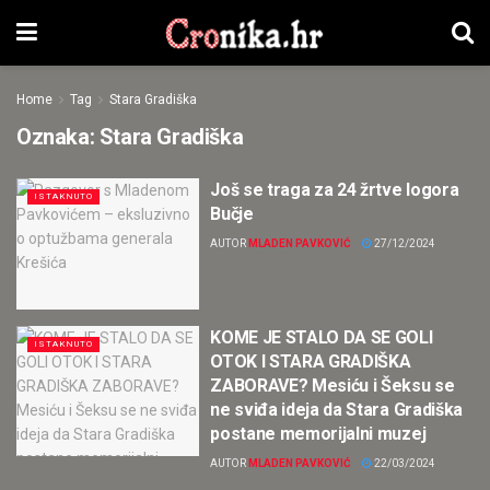
Home
Tag
Stara Gradiška
Oznaka:
Stara Gradiška
Još se traga za 24 žrtve logora
ISTAKNUTO
Bučje
AUTOR
MLADEN PAVKOVIĆ
27/12/2024
KOME JE STALO DA SE GOLI
ISTAKNUTO
OTOK I STARA GRADIŠKA
ZABORAVE? Mesiću i Šeksu se
ne sviđa ideja da Stara Gradiška
postane memorijalni muzej
AUTOR
MLADEN PAVKOVIĆ
22/03/2024