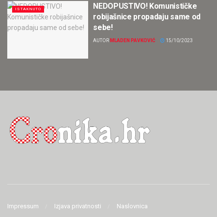
NEDOPUSTIVO! Komunističke
ISTAKNUTO
robijašnice propadaju same od
sebe!
AUTOR
MLADEN PAVKOVIĆ
15/10/2023
Impressum
Izjava privatnosti
Naslovnica