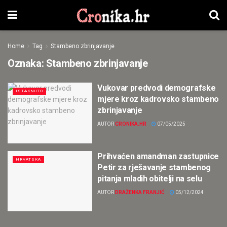
Home
Tag
Stambeno zbrinjavanje
Oznaka:
Stambeno zbrinjavanje
Vukovar predvodi demografske
ISTAKNUTO
mjere kroz kadrovsko stambeno
zbrinjavanje
AUTOR
CRONIKA.HR
07/05/2025
Prihvaćen amandman zastupnice
HRVATSKA
Petir za rješavanje stambenog
pitanja mladih obitelji na selu
AUTOR
DRAŽENKA FRANJIĆ
05/12/2024