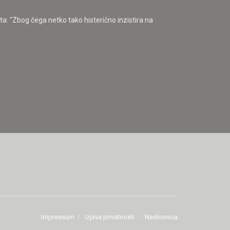
a: "Zbog čega netko tako histerično inzistira na
Impressum
Izjava privatnosti
Naslovnica