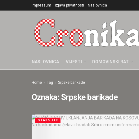
Impressum
Izjava privatnosti
Naslovnica
NASLOVNICA
VIJESTI
DOMOVINSKI RAT
Home
Tag
Srpske barikade
Oznaka:
Srpske barikade
ISTAKNUTO