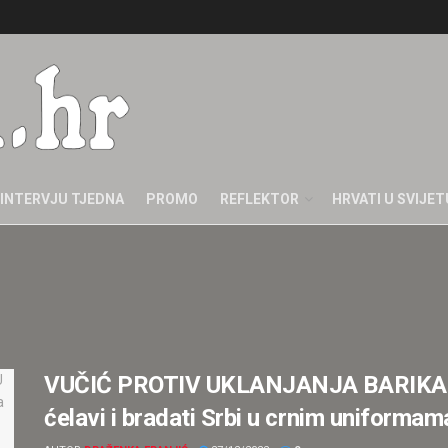
INTERVJU TJEDNA
PROMO
REFLEKTOR
HRVATI U SVIJET
VUČIĆ PROTIV UKLANJANJA BARIKA
ćelavi i bradati Srbi u crnim uniformam