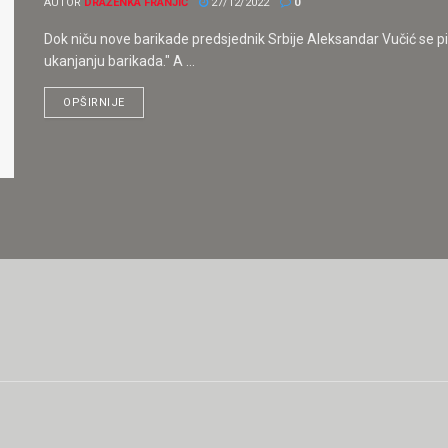
AUTOR
DRAŽENKA FRANJIĆ
27/12/2022
0
Dok niču nove barikade predsjednik Srbije Aleksandar Vučić se pit
ukanjanju barikada." A ...
OPŠIRNIJE