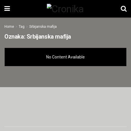
Home
Tag
Srbijanska mafija
Oznaka:
Srbijanska mafija
No Content Available