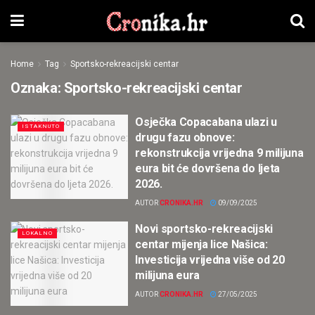
Home
Tag
Sportsko-rekreacijski centar
Oznaka:
Sportsko-rekreacijski centar
Osječka Copacabana ulazi u
ISTAKNUTO
drugu fazu obnove:
rekonstrukcija vrijedna 9 milijuna
eura bit će dovršena do ljeta
2026.
AUTOR
CRONIKA.HR
09/09/2025
Novi sportsko-rekreacijski
LOKALNO
centar mijenja lice Našica:
Investicija vrijedna više od 20
milijuna eura
AUTOR
CRONIKA.HR
27/05/2025