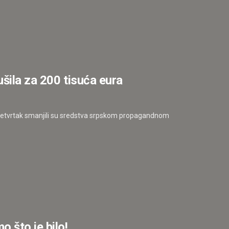
ušila za 200 tisuća eura
 četvrtak smanjili su sredstva srpskom propagandnom
 što je bilo!