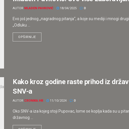
AUTOR
MLADEN PAVKOVIĆ
18/04/2025
0
Evo još jednog „nagradnog pitanja“, a koje su mediji i mnogi drugi-
„Odluku ...
OPŠIRNIJE
Kako kroz godine raste prihod iz drž
SNV-a
AUTOR
CRONIKA.HR
11/10/2024
0
Oko SNV-a iza kojeg stoji Pupovac, lome se koplja kada su u pitanj
državnog ...