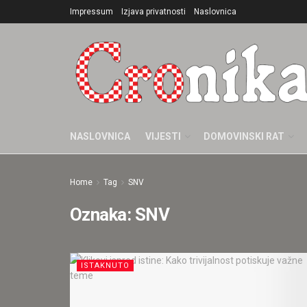
Impressum
Izjava privatnosti
Naslovnica
NASLOVNICA
VIJESTI
DOMOVINSKI RAT
Home
Tag
SNV
Oznaka:
SNV
ISTAKNUTO