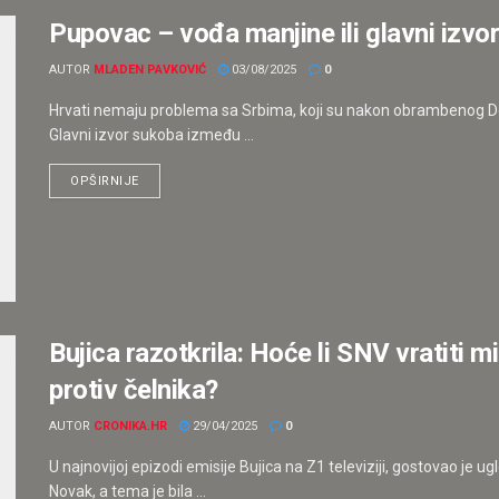
Pupovac – vođa manjine ili glavni izvo
AUTOR
MLADEN PAVKOVIĆ
03/08/2025
0
Hrvati nemaju problema sa Srbima, koji su nakon obrambenog Dom
Glavni izvor sukoba između ...
OPŠIRNIJE
Bujica razotkrila: Hoće li SNV vratiti 
protiv čelnika?
AUTOR
CRONIKA.HR
29/04/2025
0
U najnovijoj epizodi emisije Bujica na Z1 televiziji, gostovao je
Novak, a tema je bila ...