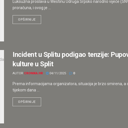
Luksuzna proslava u Westinu Udruga Srpsko narodno vijeće (SNV),
proračuna, i ovog je ...
OPŠIRNIJE
Incident u Splitu podigao tenzije: Pup
kulture u Split
AUTOR
CRONIKA.HR
04/11/2025
0
Prema informacijama organizatora, situacija je brzo smirena, a d
tijekom dana ...
OPŠIRNIJE