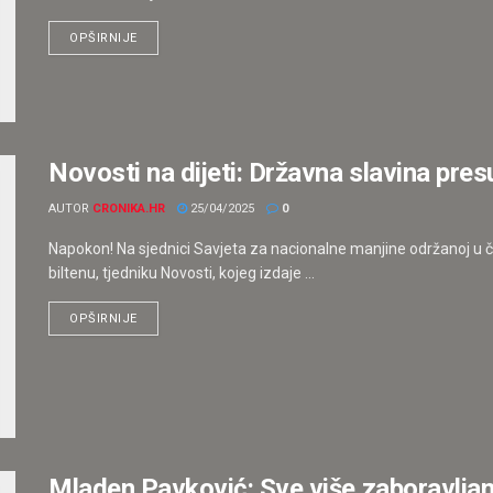
OPŠIRNIJE
Novosti na dijeti: Državna slavina pres
AUTOR
CRONIKA.HR
25/04/2025
0
Napokon! Na sjednici Savjeta za nacionalne manjine održanoj u
biltenu, tjedniku Novosti, kojeg izdaje ...
OPŠIRNIJE
Mladen Pavković: Sve više zaboravljamo