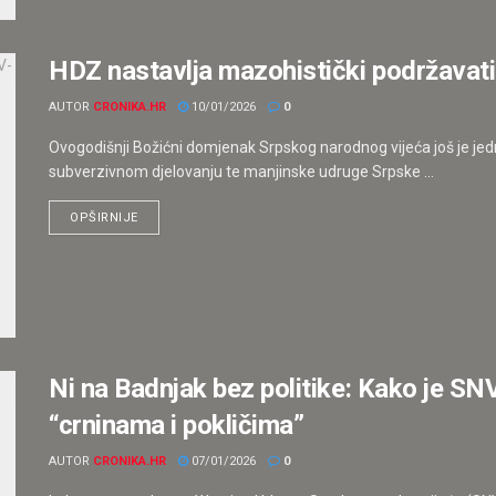
HDZ nastavlja mazohistički podržavat
AUTOR
CRONIKA.HR
10/01/2026
0
Ovogodišnji Božićni domjenak Srpskog narodnog vijeća još je jed
subverzivnom djelovanju te manjinske udruge Srpske ...
OPŠIRNIJE
Ni na Badnjak bez politike: Kako je SN
“crninama i pokličima”
AUTOR
CRONIKA.HR
07/01/2026
0