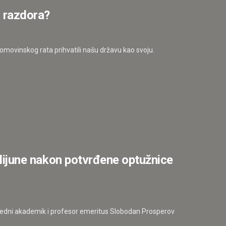
r razdora?
ovinskog rata prihvatili našu državu kao svoju.
milijune nakon potvrđene optužnice
 ugledni akademik i profesor emeritus Slobodan Prosperov