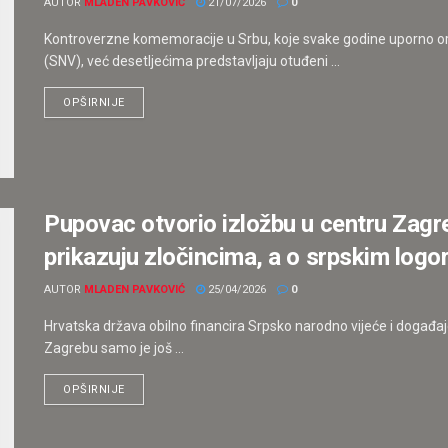
AUTOR
MLADEN PAVKOVIĆ
21/07/2026
0
Kontroverzne komemoracije u Srbu, koje svake godine uporno or
(SNV), već desetljećima predstavljaju otuđeni ...
OPŠIRNIJE
Pupovac otvorio izložbu u centru Zagr
prikazuju zločincima, a o srpskim logo
AUTOR
MLADEN PAVKOVIĆ
25/04/2026
0
Hrvatska država obilno financira Srpsko narodno vijeće i događaj
Zagrebu samo je još ...
OPŠIRNIJE