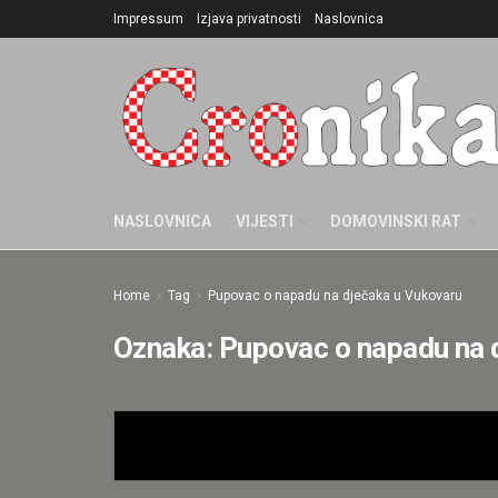
Impressum
Izjava privatnosti
Naslovnica
NASLOVNICA
VIJESTI
DOMOVINSKI RAT
Home
Tag
Pupovac o napadu na dječaka u Vukovaru
Oznaka:
Pupovac o napadu na 