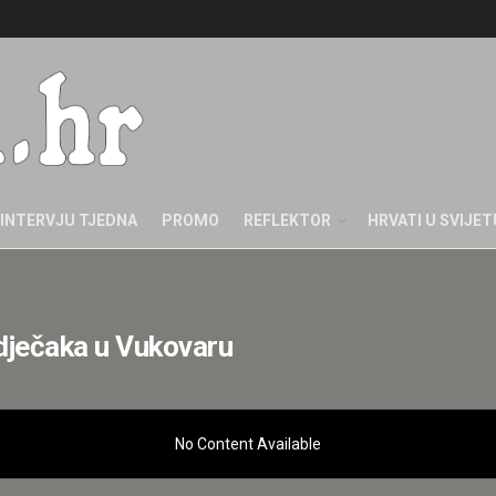
INTERVJU TJEDNA
PROMO
REFLEKTOR
HRVATI U SVIJET
dječaka u Vukovaru
No Content Available