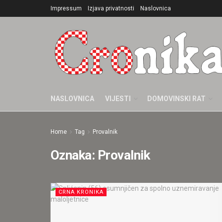
Impressum
Izjava privatnosti
Naslovnica
NASLOVNICA
VIJESTI
DOMOVINSKI RAT
Home
Tag
Provalnik
Oznaka:
Provalnik
CRNA KRONIKA