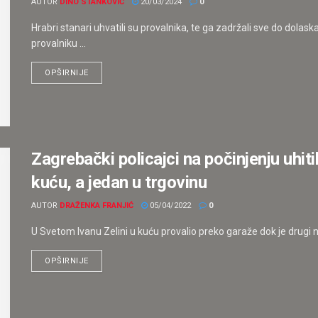
AUTOR
DINO STANKOVIĆ
20/03/2024
0
Hrabri stanari uhvatili su provalnika, te ga zadržali sve do dolaska 
provalniku ...
OPŠIRNIJE
Zagrebački policajci na počinjenju uhiti
kuću, a jedan u trgovinu
AUTOR
DRAŽENKA FRANJIĆ
05/04/2022
0
U Svetom Ivanu Zelini u kuću provalio preko garaže dok je drugi na
OPŠIRNIJE