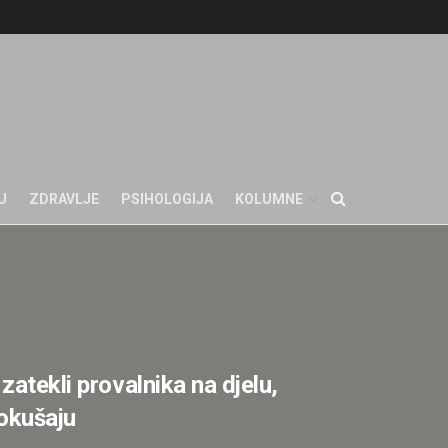
U
ZDRAVLJE
PSIHOLOGIJA
KOLUMNE
zatekli provalnika na djelu,
pokušaju