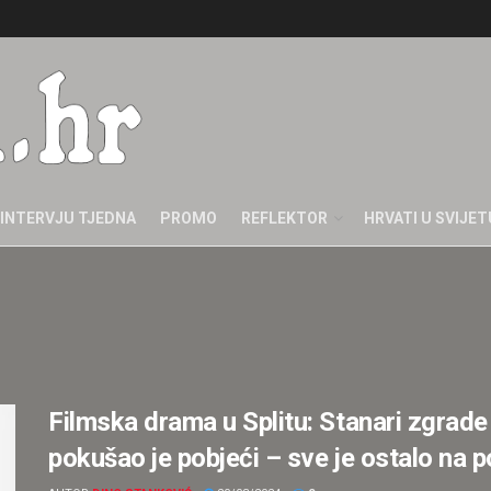
INTERVJU TJEDNA
PROMO
REFLEKTOR
HRVATI U SVIJET
Filmska drama u Splitu: Stanari zgrade 
pokušao je pobjeći – sve je ostalo na 