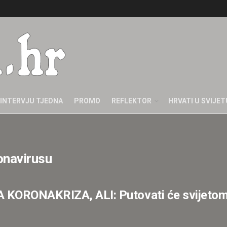
INTERVJU TJEDNA
PROMO
REFLEKTOR
HRVATI U SVIJET
onavirusu
RONAKRIZA, ALI: Putovati će svijetom i 