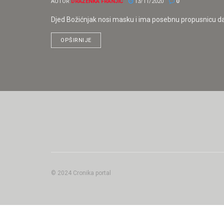
AUTOR
DRAŽENKA FRANJIĆ
13/11/2020
0
Djed Božićnjak nosi masku i ima posebnu propusnicu da b
OPŠIRNIJE
© 2024 Cronika portal