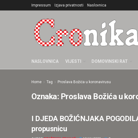
Impressum
Izjava privatnosti
Naslovnica
NASLOVNICA
VIJESTI
DOMOVINSKI RAT
Home
Tag
Proslava Božića u koronavirusu
Oznaka:
Proslava Božića u kor
I DJEDA BOŽIĆNJAKA POGODILA KO
ISTAKNUTO
propusnicu