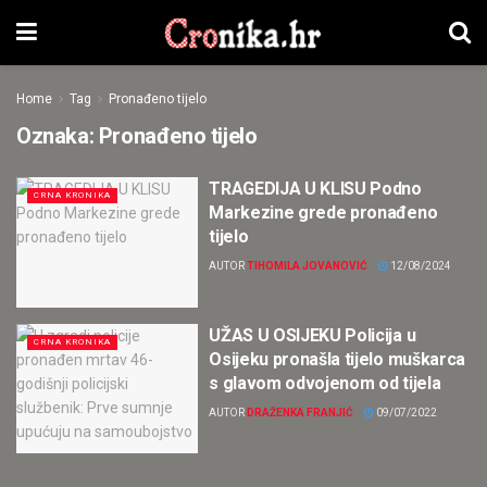
Home
Tag
Pronađeno tijelo
Oznaka:
Pronađeno tijelo
TRAGEDIJA U KLISU Podno
CRNA KRONIKA
Markezine grede pronađeno
tijelo
AUTOR
TIHOMILA JOVANOVIĆ
12/08/2024
UŽAS U OSIJEKU Policija u
CRNA KRONIKA
Osijeku pronašla tijelo muškarca
s glavom odvojenom od tijela
AUTOR
DRAŽENKA FRANJIĆ
09/07/2022