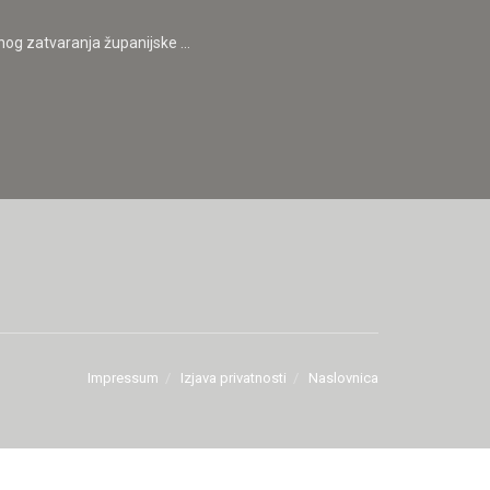
og zatvaranja županijske ...
Impressum
Izjava privatnosti
Naslovnica