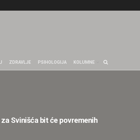
U
ZDRAVLJE
PSIHOLOGIJA
KOLUMNE
a Svinišća bit će povremenih