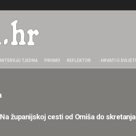
INTERVJU TJEDNA
PROMO
REFLEKTOR
HRVATI U SVIJET
a
županijskoj cesti od Omiša do skretanja z