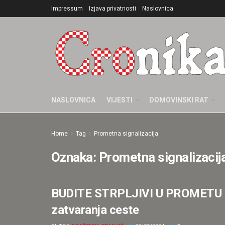
Impressum
Izjava privatnosti
Naslovnica
NASLOVNICA
VIJESTI
DOMOVINSKI RAT
Home
Tag
Prometna signalizacija
Oznaka:
Prometna signalizacij
BUDITE STRPLJIVI U PROMETU Na 
HRVATSKA
zatvaranja ceste