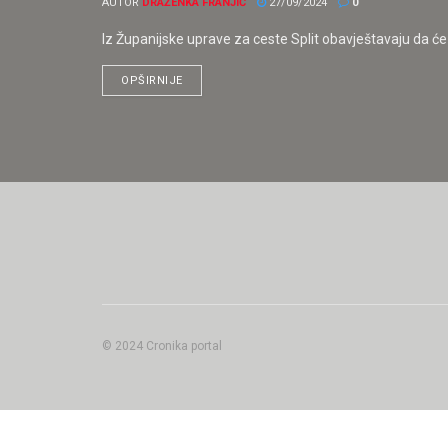
AUTOR
DRAŽENKA FRANJIĆ
27/09/2024
0
Iz Županijske uprave za ceste Split obavještavaju da ć
OPŠIRNIJE
© 2024 Cronika portal