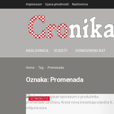
Impressum
Izjava privatnosti
Naslovnica
NASLOVNICA
VIJESTI
DOMOVINSKI RAT
Home
Tag
Promenada
Oznaka:
Promenada
ISTAKNUTO