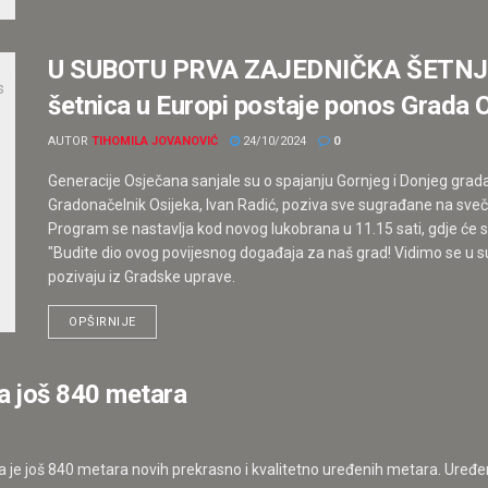
U SUBOTU PRVA ZAJEDNIČKA ŠETN
šetnica u Europi postaje ponos Grada 
AUTOR
TIHOMILA JOVANOVIĆ
24/10/2024
0
Generacije Osječana sanjale su o spajanju Gornjeg i Donjeg gra
Gradonačelnik Osijeka, Ivan Radić, poziva sve sugrađane na sveč
Program se nastavlja kod novog lukobrana u 11.15 sati, gdje će 
"Budite dio ovog povijesnog događaja za naš grad! Vidimo se u s
pozivaju iz Gradske uprave.
OPŠIRNIJE
 još 840 metara
 je još 840 metara novih prekrasno i kvalitetno uređenih metara. Uređeni