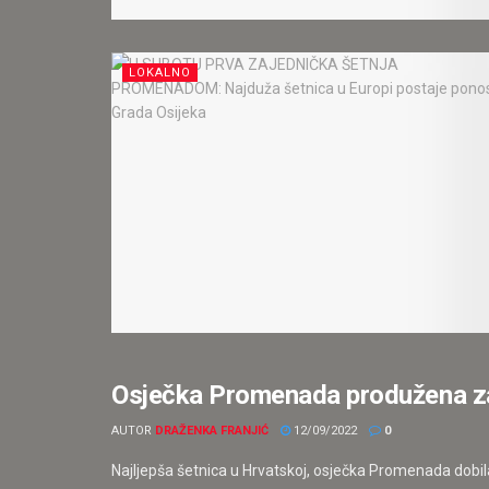
LOKALNO
Osječka Promenada produžena za
LOKALNO
AUTOR
DRAŽENKA FRANJIĆ
12/09/2022
0
Najljepša šetnica u Hrvatskoj, osječka Promenada dobila