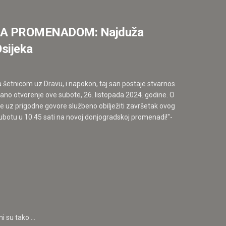
JA PROMENADOM: Najduža
Osijeka
da šetnicom uz Dravu, i napokon, taj san postaje stvarnost. Završetkom
ano otvorenje ove subote, 26. listopada 2024. godine. Okupljanje građan
se uz prigodne govore službeno obilježiti završetak ovog iznimno važnog
ubotu u 10.45 sati na novoj donjogradskoj promenadi!"-
 su tako ...