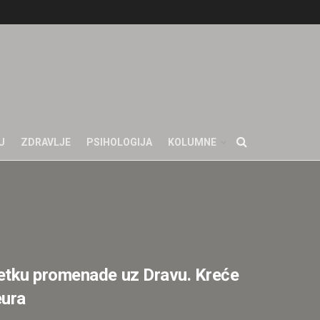
U
ZDRAVLJE
PSIHOLOGIJA
KOLUMNE
etku promenade uz Dravu. Kreće
eura