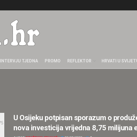
INTERVJU TJEDNA
PROMO
REFLEKTOR
HRVATI U SVIJET
U Osijeku potpisan sporazum o produž
nova investicija vrijedna 8,75 milijuna 