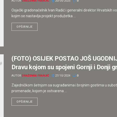
AUTOR
DRAŽENKA FRANJIĆ
20/05/2025
0
Osječki gradonačelnik Ivan Radić i generalni direktor Hrvatskih
kojim se nastavlja projekt produžetka ...
OPŠIRNIJE
(FOTO) OSIJEK POSTAO JOŠ UGODNIJI 
Dravu kojom su spojeni Gornji i Donji g
AUTOR
DRAŽENKA FRANJIĆ
27/10/2024
0
Zajedničkom šetnjom sa sugrađanima i brojnim gostima u subotu,
promenade, kojom je ostvarena ...
OPŠIRNIJE