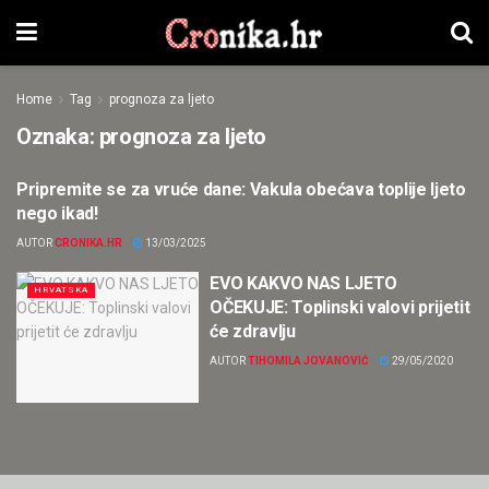
Home
Tag
prognoza za ljeto
Oznaka:
prognoza za ljeto
Pripremite se za vruće dane: Vakula obećava toplije ljeto
HRVATSKA
nego ikad!
AUTOR
CRONIKA.HR
13/03/2025
EVO KAKVO NAS LJETO
HRVATSKA
OČEKUJE: Toplinski valovi prijetit
će zdravlju
AUTOR
TIHOMILA JOVANOVIĆ
29/05/2020