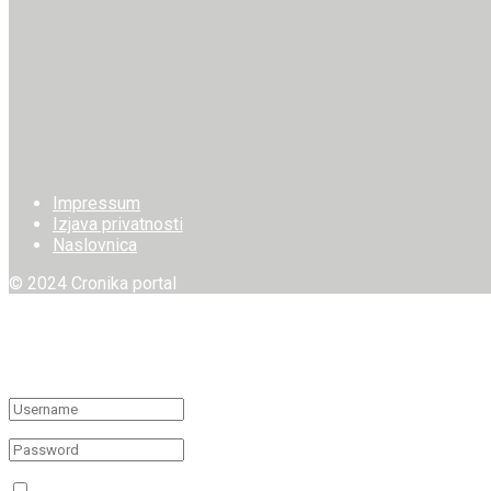
Impressum
Izjava privatnosti
Naslovnica
© 2024 Cronika portal
Welcome Back!
Login to your account below
Remember Me