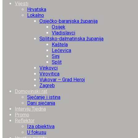
Vijesti
Hrvatska
Lokalno
Osječko-baranjska županija
Osijek
Vladislavci
Splitsko-dalmatinska županija
Kaštela
Lećevica
Sinj
Split
Vinkovci
Virovitica
Vukovar – Grad Heroj
Zagreb
Domovinski rat
Sjećanje i istina
Dani sjećanja
Intervju Tjedna
Promo
Reflektor
Iza objektiva
U fokusu