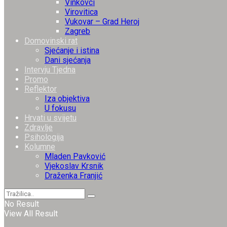
Vinkovci
Virovitica
Vukovar – Grad Heroj
Zagreb
Domovinski rat
Sjećanje i istina
Dani sjećanja
Intervju Tjedna
Promo
Reflektor
Iza objektiva
U fokusu
Hrvati u svijetu
Zdravlje
Psihologija
Kolumne
Mladen Pavković
Vjekoslav Krsnik
Draženka Franjić
No Result
View All Result