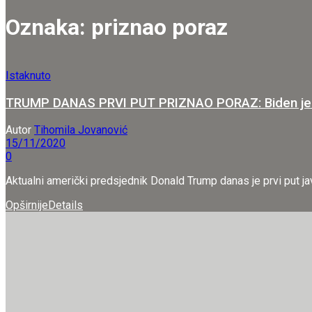
Oznaka:
priznao poraz
Istaknuto
TRUMP DANAS PRVI PUT PRIZNAO PORAZ: Biden je pob
Autor
Tihomila Jovanović
15/11/2020
0
Aktualni američki predsjednik Donald Trump danas je prvi put ja
Opširnije
Details