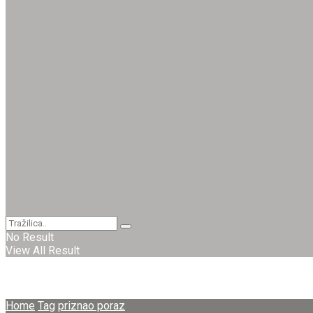
No Result
View All Result
Home
Tag
priznao poraz