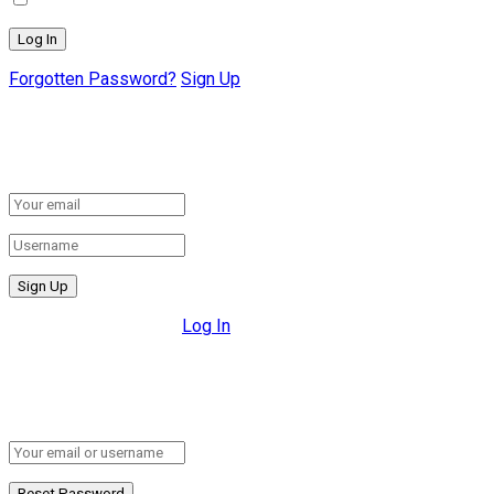
Forgotten Password?
Sign Up
Create New Account!
Fill the forms below to register
All fields are required.
Log In
Retrieve your password
Please enter your username or email address to reset your pa