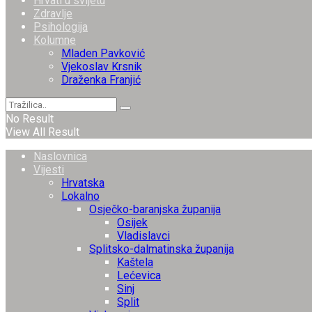
Hrvati u svijetu
Zdravlje
Psihologija
Kolumne
Mladen Pavković
Vjekoslav Krsnik
Draženka Franjić
No Result
View All Result
Naslovnica
Vijesti
Hrvatska
Lokalno
Osječko-baranjska županija
Osijek
Vladislavci
Splitsko-dalmatinska županija
Kaštela
Lećevica
Sinj
Split