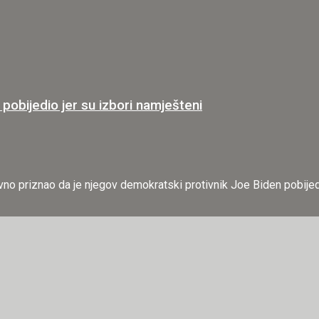
ijedio jer su izbori namješteni
vno priznao da je njegov demokratski protivnik Joe Biden pobijedi