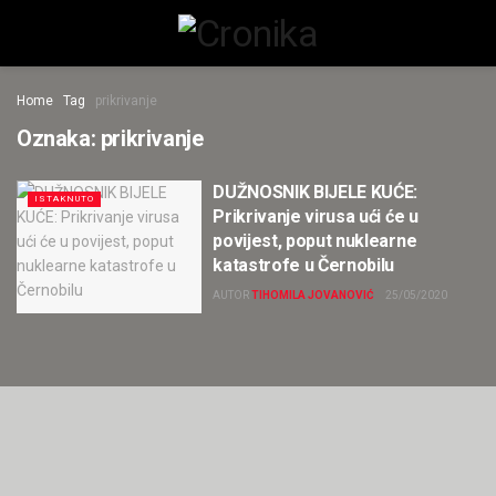
Home
Tag
prikrivanje
Oznaka:
prikrivanje
DUŽNOSNIK BIJELE KUĆE:
ISTAKNUTO
Prikrivanje virusa ući će u
povijest, poput nuklearne
katastrofe u Černobilu
AUTOR
TIHOMILA JOVANOVIĆ
25/05/2020