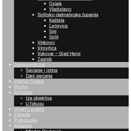
Osijek
Vladislavci
Splitsko-dalmatinska županija
Kaštela
Lećevica
Sinj
Split
Vinkovci
Virovitica
Vukovar – Grad Heroj
Zagreb
Domovinski rat
Sjećanje i istina
Dani sjećanja
Intervju Tjedna
Promo
Reflektor
Iza objektiva
U fokusu
Hrvati u svijetu
Zdravlje
Psihologija
Kolumne