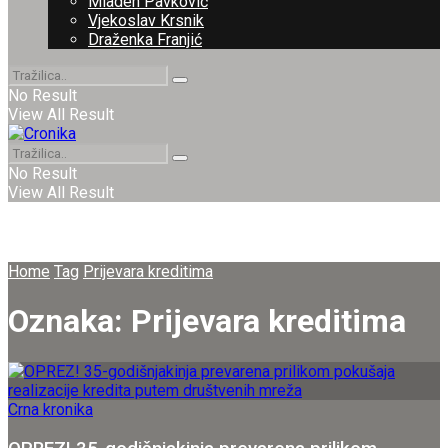
Mladen Pavković
Vjekoslav Krsnik
Draženka Franjić
No Result
View All Result
No Result
View All Result
Home
Tag
Prijevara kreditima
Oznaka:
Prijevara kreditima
Crna kronika