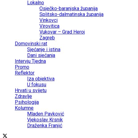
Lokalno
Osječko-baranjska županija
Splitsko-dalmatinska županija
Vinkovci
Virovitica
Vukovar – Grad Heroj
Zagreb
Domovinski rat
Sjećanje i istina
Dani sjećanja
Intervju Tjedna
Promo
Reflektor
Iza objektiva
U fokusu
Hrvati u svijetu
Zdravlje
Psihologija
Kolumne
Mladen Pavković
Vjekoslav Krsnik
Draženka Franjić