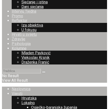
Sjećanje i istina
Dani sjećanja
Intervju Tjedna
Promo
Reflektor
Iza objektiva
U fokusu
Hrvati u svijetu
Zdravlje
Psihologija
Kolumne
Mladen Pavković
Vjekoslav Krsnik
Draženka Franjić
No Result
View All Result
Naslovnica
Vijesti
Hrvatska
Lokalno
Osječko-baranjska županija