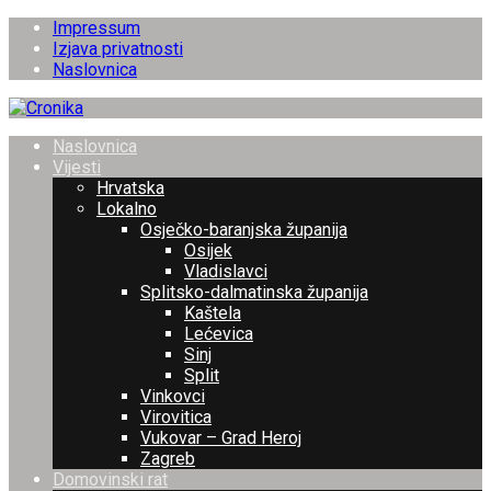
Impressum
Izjava privatnosti
Naslovnica
Naslovnica
Vijesti
Hrvatska
Lokalno
Osječko-baranjska županija
Osijek
Vladislavci
Splitsko-dalmatinska županija
Kaštela
Lećevica
Sinj
Split
Vinkovci
Virovitica
Vukovar – Grad Heroj
Zagreb
Domovinski rat