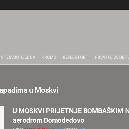
INTERVJU TJEDNA
PROMO
REFLEKTOR
HRVATI U SVIJET
napadima u Moskvi
U MOSKVI PRIJETNJE BOMBAŠKIM NAPA
aerodrom Domodedovo