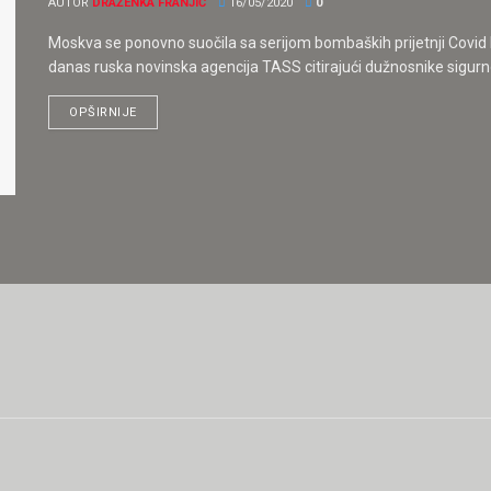
AUTOR
DRAŽENKA FRANJIĆ
16/05/2020
0
Moskva se ponovno suočila sa serijom bombaških prijetnji Covid 
danas ruska novinska agencija TASS citirajući dužnosnike sigurnos
OPŠIRNIJE