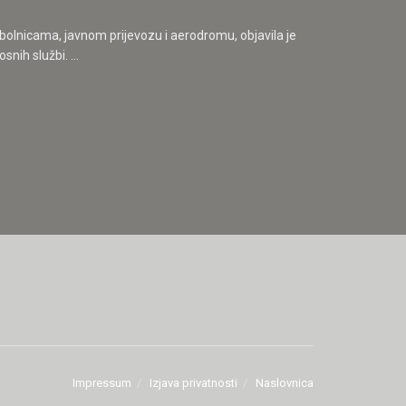
bolnicama, javnom prijevozu i aerodromu, objavila je
nih službi. ...
Impressum
Izjava privatnosti
Naslovnica