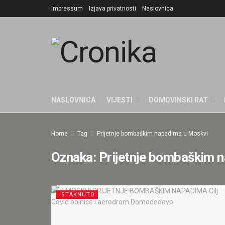
Impressum
Izjava privatnosti
Naslovnica
NASLOVNICA
VIJESTI
DOMOVINSKI RAT
Home
Tag
Prijetnje bombaškim napadima u Moskvi
Oznaka:
Prijetnje bombaškim 
ISTAKNUTO