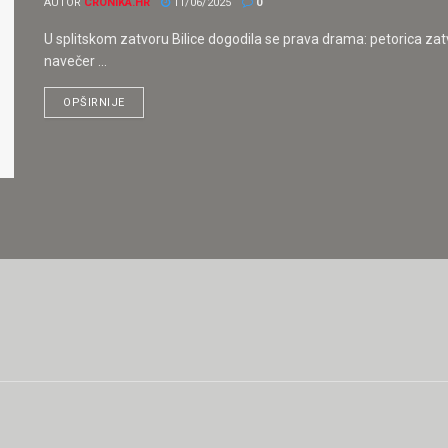
AUTOR
CRONIKA.HR
11/06/2025
0
U splitskom zatvoru Bilice dogodila se prava drama: petorica zat
navečer ...
OPŠIRNIJE