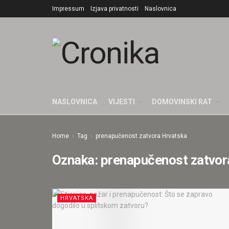
Impressum
Izjava privatnosti
Naslovnica
NASLOVNICA
VIJESTI
DOMOVINSKI RAT
Home
Tag
prenapučenost zatvora Hrvatska
Oznaka:
prenapučenost zatvor
HRVATSKA