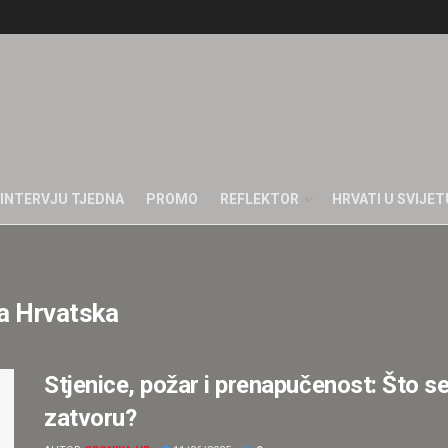
INTERVJU TJEDNA
PROMO
REFLEKTOR
HRVATI U SVIJET
a Hrvatska
Stjenice, požar i prenapučenost: Što s
zatvoru?