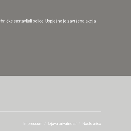
tehničke sastavljali police. Uspješno je završena akcija
Impressum
Izjava privatnosti
Naslovnica