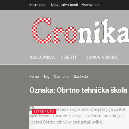
Impressum
Izjava privatnosti
Naslovnica
NASLOVNICA
VIJESTI
DOMOVINSKI RAT
Home
Tag
Obrtno tehnička škola
Oznaka:
Obrtno tehnička škola
ISTAKNUTO