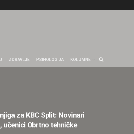
U
ZDRAVLJE
PSIHOLOGIJA
KOLUMNE
njiga za KBC Split: Novinari
e, učenici Obrtno tehničke