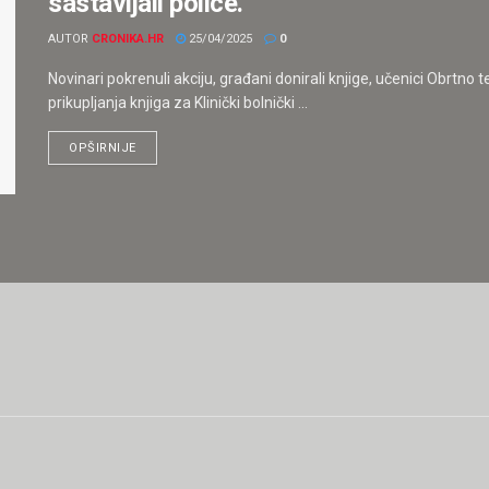
sastavljali police.
AUTOR
CRONIKA.HR
25/04/2025
0
Novinari pokrenuli akciju, građani donirali knjige, učenici Obrtno 
prikupljanja knjiga za Klinički bolnički ...
OPŠIRNIJE