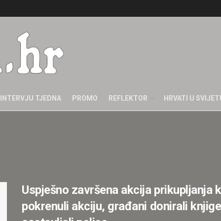
INTERVJU TJEDNA
PROMO
REFLEKTOR
HRVATI U SVIJET
Uspješno završena akcija prikupljanja k
pokrenuli akciju, građani donirali knjig