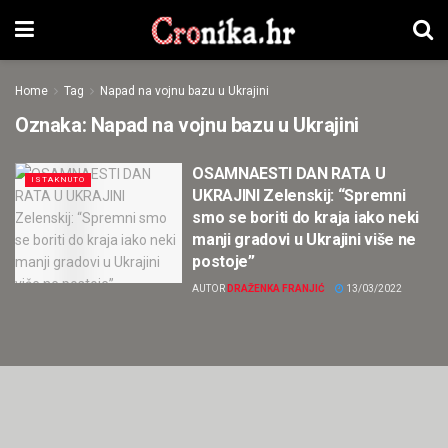
Home
Tag
Napad na vojnu bazu u Ukrajini
Oznaka:
Napad na vojnu bazu u Ukrajini
OSAMNAESTI DAN RATA U
ISTAKNUTO
UKRAJINI Zelenskij: “Spremni
smo se boriti do kraja iako neki
manji gradovi u Ukrajini više ne
postoje”
AUTOR
DRAŽENKA FRANJIĆ
13/03/2022