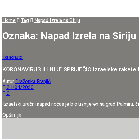
Home
Tag
Napad Izrela na Siriju
Oznaka:
Napad Izrela na Siriju
Istaknuto
KORONAVIRUS IH NIJE SPRIJEČIO Izraelske rakete let
Autor
Draženka Franjić
21/04/2020
0
Izraelski zračni napad noćas je bio usmjeren na grad Palmiru, čij
Details
Opširnije