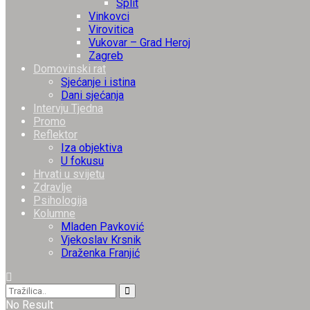
Split
Vinkovci
Virovitica
Vukovar – Grad Heroj
Zagreb
Domovinski rat
Sjećanje i istina
Dani sjećanja
Intervju Tjedna
Promo
Reflektor
Iza objektiva
U fokusu
Hrvati u svijetu
Zdravlje
Psihologija
Kolumne
Mladen Pavković
Vjekoslav Krsnik
Draženka Franjić
No Result