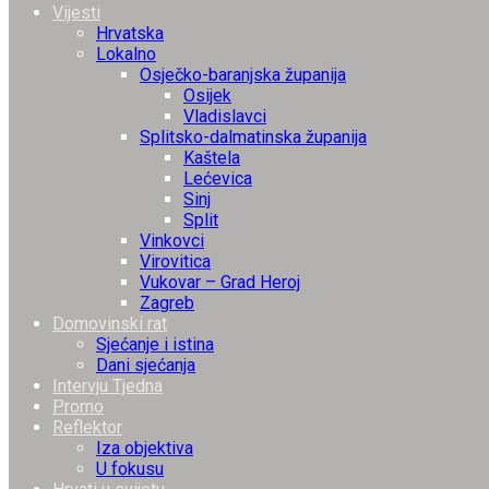
Vijesti
Hrvatska
Lokalno
Osječko-baranjska županija
Osijek
Vladislavci
Splitsko-dalmatinska županija
Kaštela
Lećevica
Sinj
Split
Vinkovci
Virovitica
Vukovar – Grad Heroj
Zagreb
Domovinski rat
Sjećanje i istina
Dani sjećanja
Intervju Tjedna
Promo
Reflektor
Iza objektiva
U fokusu