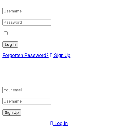
Login to your account below
Remember Me
Forgotten Password?
Sign Up
Create New Account!
Fill the forms below to register
All fields are required.
Log In
Retrieve your password