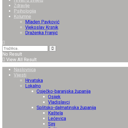
Hrvati u svijetu
Zdravlje
Psihologija
Kolumne
Mladen Pavković
Vjekoslav Krsnik
Draženka Franjić
No Result
View All Result
Naslovnica
Vijesti
Hrvatska
Lokalno
Osječko-baranjska županija
Osijek
Vladislavci
Splitsko-dalmatinska županija
Kaštela
Lećevica
Sinj