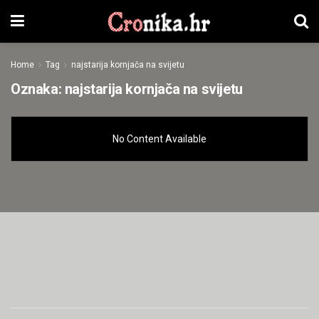
Home
Tag
najstarija kornjača na svijetu
Oznaka:
najstarija kornjača na svijetu
No Content Available