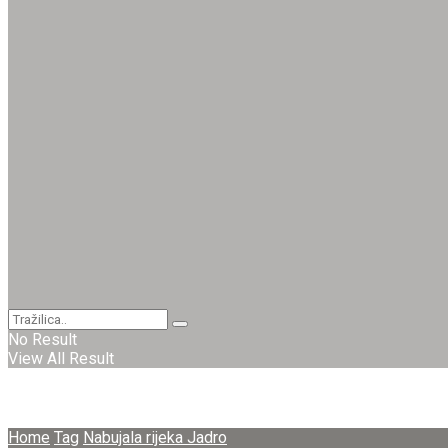
No Result
View All Result
Home
Tag
Nabujala rijeka Jadro