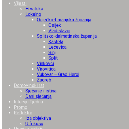
Vijesti
Hrvatska
Lokalno
Osječko-baranjska županija
Osijek
Vladislavci
Splitsko-dalmatinska županija
Kaštela
Lećevica
Sinj
Split
Vinkovci
Virovitica
Vukovar – Grad Heroj
Zagreb
Domovinski rat
Sjećanje i istina
Dani sjećanja
Intervju Tjedna
Promo
Reflektor
Iza objektiva
U fokusu