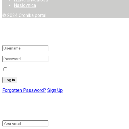
Naslovnica
© 2024 Cronika portal
Welcome Back!
Login to your account below
Remember Me
Forgotten Password?
Sign Up
Create New Account!
Fill the forms below to register