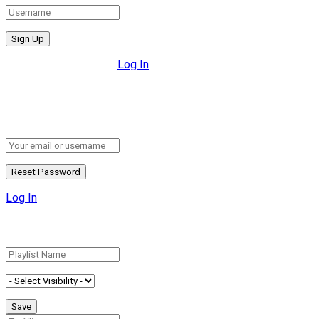
All fields are required.
Log In
Retrieve your password
Please enter your username or email address to reset your pa
Log In
Add New Playlist