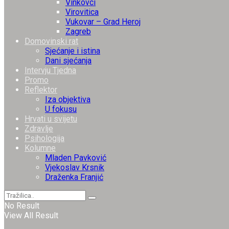
Vinkovci
Virovitica
Vukovar – Grad Heroj
Zagreb
Domovinski rat
Sjećanje i istina
Dani sjećanja
Intervju Tjedna
Promo
Reflektor
Iza objektiva
U fokusu
Hrvati u svijetu
Zdravlje
Psihologija
Kolumne
Mladen Pavković
Vjekoslav Krsnik
Draženka Franjić
No Result
View All Result