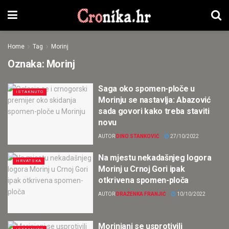
Home
Tag
Morinj
Oznaka:
Morinj
Saga oko spomen-ploče u
ISTAKNUTO
Morinju se nastavlja: Abazović
sada govori kako treba staviti
novu
AUTOR
DINO STANKOVIĆ
27/10/2022
Na mjestu nekadašnjeg logora
HRVATSKA
Morinj u Crnoj Gori ipak
otkrivena spomen-ploča
AUTOR
DRAŽENKA FRANJIĆ
10/10/2022
Morinjani se usprotivili