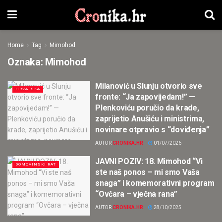
Home
Tag
Mimohod
Oznaka:
Mimohod
Milanović u Slunju otvorio sve
HRVATSKA
fronte: “Ja zapovijedam!” —
Plenkoviću poručio da krade,
zaprijetio Anušiću i ministrima,
novinare otpravio s “doviđenja”
AUTOR
CRONIKA.HR
01/07/2026
JAVNI POZIV: 18. Mimohod “Vi
DOMOVINSKI RAT
ste naš ponos – mi smo Vaša
snaga” i komemorativni program
“Ovčara – vječna rana”
AUTOR
CRONIKA.HR
28/10/2025