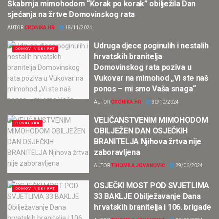
Škabrnja mimohodom “Korak po korak” obilježila Dan
HRVATSKA
sjećanja na žrtve Domovinskog rata
AUTOR
CRONIKA.HR
18/11/2024
Udruga djece poginulih i nestalih
DOMOVINSKI RAT
hrvatskih branitelja
Domovinskog rata poziva u
Vukovar na mimohod „Vi ste naš
ponos – mi smo Vaša snaga“
AUTOR
CRONIKA.HR
30/10/2024
VELIČANSTVENIM MIMOHODOM
HRVATSKA
OBILJEŽEN DAN OSJEČKIH
BRANITELJA Njihova žrtva nije
zaboravljena
AUTOR
TIHOMILA JOVANOVIĆ
29/06/2024
OSJEČKI MOST POD SVJETLIMA
DOMOVINSKI RAT
33 BAKLJE Obilježavanje Dana
hrvatskih branitelja i 106. brigade