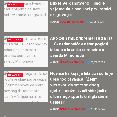
Bilo je veličanstveno – sad je
ISTAKNUTO
vrijeme da slave i oni prvi ratnici,
dragovoljci
AUTOR
MLADEN PAVKOVIĆ
02/08/2025
Ako želiš mir, pripremaj se za rat
HRVATSKA
– Gvozdanovićev oštar pogled
iskosa s branika domovine u
svjetlu Mimohoda
AUTOR
DRAŽENKA FRANJIĆ
02/08/2025
Novinarka koja je bila uz roditelje
HRVATSKA
ubijenog prvašića: “Želim
vjerovati da smrt nevinog
djeteta može izvući više ljudi na
ulice nego sportski ili glazbeni
uspjesi”
AUTOR
DRAŽENKA FRANJIĆ
23/12/2024