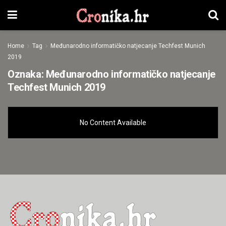
Home
Tag
Međunarodno informatičko natjecanje Techfest Munich
2019
Oznaka:
Međunarodno informatičko natjecanje
Techfest Munich 2019
No Content Available