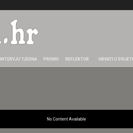
INTERVJU TJEDNA
PROMO
REFLEKTOR
HRVATI U SVIJET
No Content Available