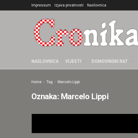
Impressum
Izjava privatnosti
Naslovnica
NASLOVNICA
VIJESTI
DOMOVINSKI RAT
Home
Tag
Marcelo Lippi
Oznaka:
Marcelo Lippi