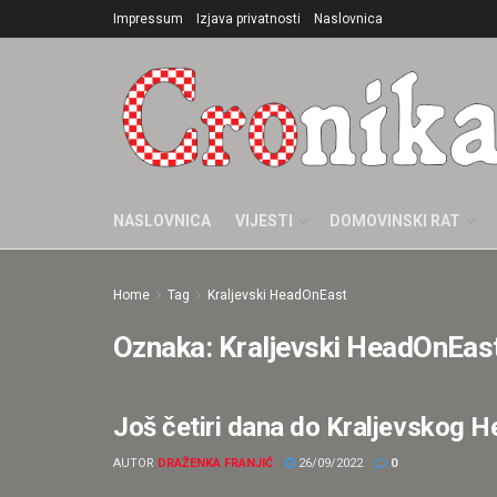
Impressum
Izjava privatnosti
Naslovnica
NASLOVNICA
VIJESTI
DOMOVINSKI RAT
Home
Tag
Kraljevski HeadOnEast
Oznaka:
Kraljevski HeadOnEas
Još četiri dana do Kraljevskog 
LOKALNO
AUTOR
DRAŽENKA FRANJIĆ
26/09/2022
0