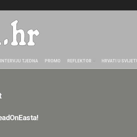
INTERVJU TJEDNA
PROMO
REFLEKTOR
HRVATI U SVIJET
t
HeadOnEasta!