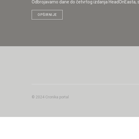
Odbrojavamo dane do četvrtog izdanja HeadOnEasta, spek
OPŠIRNIJE
© 2024 Cronika portal