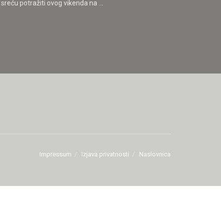
reću potražiti ovog vikenda na ...
Impressum
Izjava privatnosti
Naslovnica