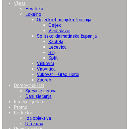
Vijesti
Hrvatska
Lokalno
Osječko-baranjska županija
Osijek
Vladislavci
Splitsko-dalmatinska županija
Kaštela
Lećevica
Sinj
Split
Vinkovci
Virovitica
Vukovar – Grad Heroj
Zagreb
Domovinski rat
Sjećanje i istina
Dani sjećanja
Intervju Tjedna
Promo
Reflektor
Iza objektiva
U fokusu