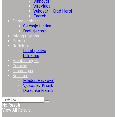
Vinkovci
Virovitica
Vukovar – Grad Heroj
Zagreb
Domovinski rat
Sjećanje i istina
Dani sjećanja
Intervju Tjedna
Promo
Reflektor
Iza objektiva
U fokusu
Hrvati u svijetu
Zdravlje
Psihologija
Kolumne
Mladen Pavković
Vjekoslav Krsnik
Draženka Franjić
No Result
View All Result