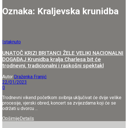
Oznaka:
Kraljevska krunidba
Istaknuto
UNATOČ KRIZI BRITANCI ŽELE VELIKI NACIONALNI
DOGAĐAJ Krunidba kralja Charlesa bit će
trodnevni, tradicionalni i raskošni spektakl
Autor
Draženka Franjić
22/01/2023
0
Trodnevni vikend početkom svibnja uključivat će dvije velike
procesije, vjerski obred, koncert sa zvijezdama koji će se
održati u dvorcu ...
Opširnije
Details