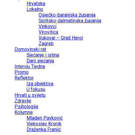
Hrvatska
Lokalno
Osječko-baranjska županija
Splitsko-dalmatinska županija
Vinkovci
Virovitica
Vukovar – Grad Heroj
Zagreb
Domovinski rat
Sjećanje i istina
Dani sjećanja
Intervju Tjedna
Promo
Reflektor
Iza objektiva
U fokusu
Hrvati u svijetu
Zdravlje
Psihologija
Kolumne
Mladen Pavković
Vjekoslav Krsnik
Draženka Franjić