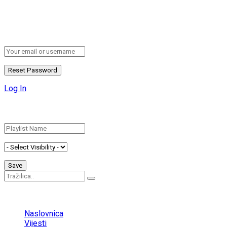
Retrieve your password
Please enter your username or email address to reset your
password.
Log In
Add New Playlist
No Result
View All Result
Naslovnica
Vijesti