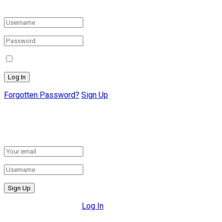
Login to your account below
Remember Me
Forgotten Password?
Sign Up
Create New Account!
Fill the forms below to register
All fields are required.
Log In