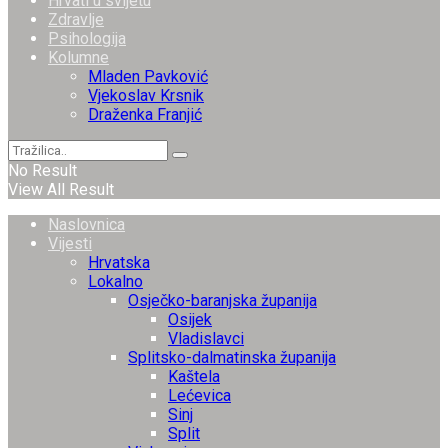
Hrvati u svijetu
Zdravlje
Psihologija
Kolumne
Mladen Pavković
Vjekoslav Krsnik
Draženka Franjić
No Result
View All Result
Naslovnica
Vijesti
Hrvatska
Lokalno
Osječko-baranjska županija
Osijek
Vladislavci
Splitsko-dalmatinska županija
Kaštela
Lećevica
Sinj
Split