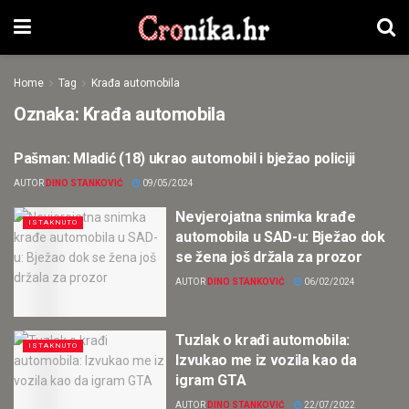
Home
Tag
Krađa automobila
Oznaka:
Krađa automobila
Pašman: Mladić (18) ukrao automobil i bježao policiji
CRNA KRONIKA
AUTOR
DINO STANKOVIĆ
09/05/2024
Nevjerojatna snimka krađe
ISTAKNUTO
automobila u SAD-u: Bježao dok
se žena još držala za prozor
AUTOR
DINO STANKOVIĆ
06/02/2024
Tuzlak o krađi automobila:
ISTAKNUTO
Izvukao me iz vozila kao da
igram GTA
AUTOR
DINO STANKOVIĆ
22/07/2022