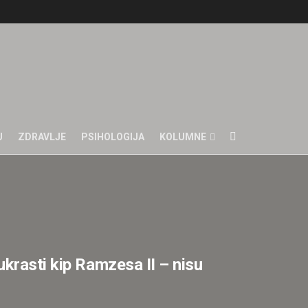
U
ZDRAVLJE
PSIHOLOGIJA
KOLUMNE
krasti kip Ramzesa II – nisu