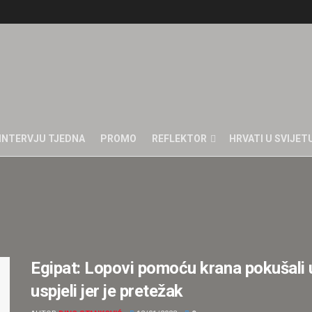
INTERVJU TJEDNA
PROMO
REFLEKTOR
HRVATI U SVIJET
Egipat: Lopovi pomoću krana pokušali u
uspjeli jer je pretežak