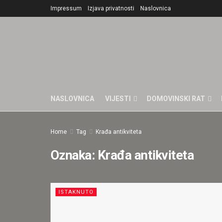
Impressum
Izjava privatnosti
Naslovnica
NASLOVNICA
VIJESTI
DOMOVINSKI RAT
Home
Tag
Krađa antikviteta
Oznaka:
Krađa antikviteta
ISTAKNUTO