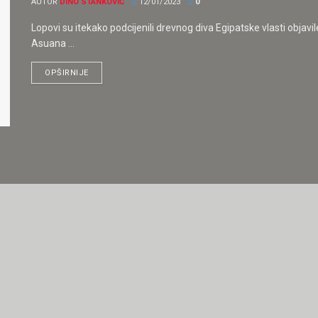
AUTOR
DINO STANKOVIĆ
12/01/2023
0
Lopovi su itekako podcijenili drevnog diva Egipatske vlasti objavi
Asuana ...
OPŠIRNIJE