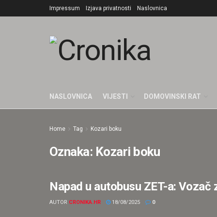
Impressum
Izjava privatnosti
Naslovnica
NASLOVNICA
VIJESTI
DOMOVINSKI RAT
Home
Tag
Kozari boku
Oznaka:
Kozari boku
Napad u autobusu ZET-a: Vozač za
HRVATSKA
AUTOR
CRONIKA.HR
18/08/2025
0