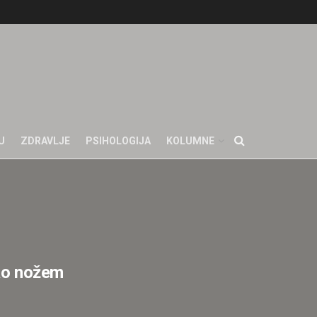
U
ZDRAVLJE
PSIHOLOGIJA
KOLUMNE
pao nožem