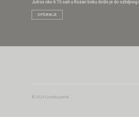
Jutros oko 6:15 sati u Kozari boku došlo je do ozbiljno
OPŠIRNIJE
© 2024 Cronika portal