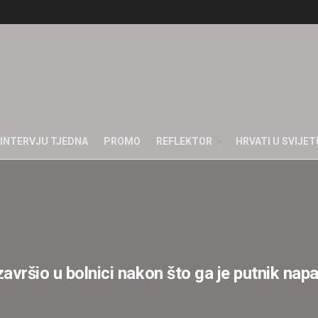
INTERVJU TJEDNA
PROMO
REFLEKTOR
HRVATI U SVIJET
vršio u bolnici nakon što ga je putnik na