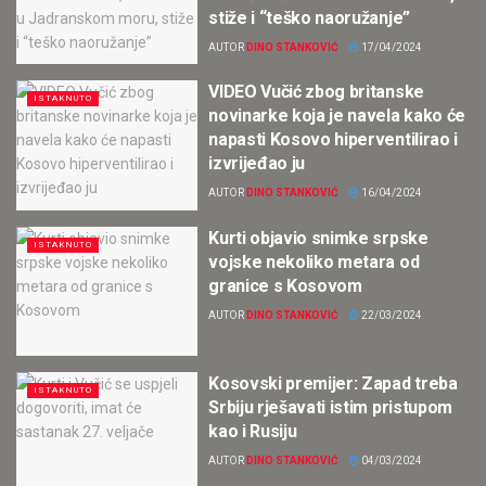
stiže i “teško naoružanje”
AUTOR
DINO STANKOVIĆ
17/04/2024
VIDEO Vučić zbog britanske
ISTAKNUTO
novinarke koja je navela kako će
napasti Kosovo hiperventilirao i
izvrijeđao ju
AUTOR
DINO STANKOVIĆ
16/04/2024
Kurti objavio snimke srpske
ISTAKNUTO
vojske nekoliko metara od
granice s Kosovom
AUTOR
DINO STANKOVIĆ
22/03/2024
Kosovski premijer: Zapad treba
ISTAKNUTO
Srbiju rješavati istim pristupom
kao i Rusiju
AUTOR
DINO STANKOVIĆ
04/03/2024