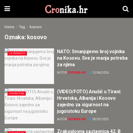
Home
Tag
kosovo
Oznaka:
kosovo
NATO: Smanjujemo broj vojnika
ISTAKNUTO
na Kosovu. Sve je manja potreba
za njima
AUTOR
CRONIKA.HR
12/06/2026
(VIDEO/FOTO) Anušić u Tirani:
HRVATSKA
Hrvatska, Albanija i Kosovo
zajedno za sigurnost na
jugoistoku Europe
AUTOR
CRONIKA.HR
18/03/2025
Zrakoplovna sastavnica 42. B