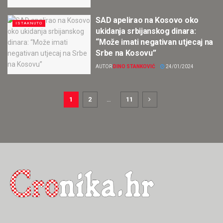
SAD apelirao na Kosovo oko
ISTAKNUTO
ukidanja srbijanskog dinara:
“Može imati negativan utjecaj na
Srbe na Kosovu”
AUTOR
DINO STANKOVIĆ
24/01/2024
1
2
…
11