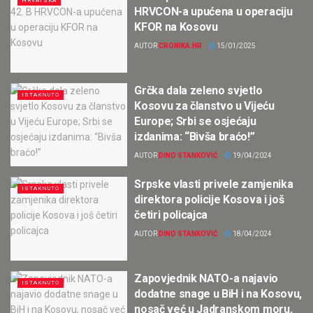
HRVATSKA
HRVCON-a upućena u operaciju
KFOR na Kosovu
AUTOR
CRONIKA.HR
15/01/2025
Grčka dala zeleno svjetlo
ISTAKNUTO
Kosovu za članstvo u Vijeću
Europe; Srbi se osjećaju
izdanima: “Bivša braćo!”
AUTOR
DINO STANKOVIĆ
19/04/2024
Srpske vlasti privele zamjenika
ISTAKNUTO
direktora policije Kosova i još
četiri policajca
AUTOR
DINO STANKOVIĆ
18/04/2024
Zapovjednik NATO-a najavio
ISTAKNUTO
dodatne snage u BiH i na Kosovu,
nosač već u Jadranskom moru,