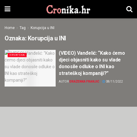
Home
Tag
Korupcija u INI
Oznaka:
Korupcija u INI
(VIDEO) Vanđelić: “Kako ćemo
HRVATSKA
djeci objasniti kako su vlade
donosile odluke o INI kao
strateškoj kompaniji?”
AUTOR
DRAŽENKA FRANJIĆ
08/11/2022