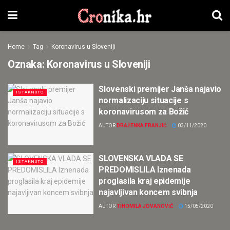
Home
Tag
Koronavirus u Sloveniji
Oznaka:
Koronavirus u Sloveniji
Slovenski premijer Janša najavio
ISTAKNUTO
normalizaciju situacije s
koronavirusom za Božić
AUTOR
DRAŽENKA FRANJIĆ
03/11/2020
SLOVENSKA VLADA SE
ISTAKNUTO
PREDOMISLILA Iznenada
proglasila kraj epidemije
najavljivan koncem svibnja
AUTOR
TIHOMILA JOVANOVIĆ
15/05/2020